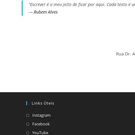
“Escrever é o meu jeito de ficar por aqui. Cada texto é
—
Rubem Alves
Rua Dr. 
Links Úteis
Abre
Instagram
em
Abre
Facebook
uma
em
Abre
YouTube