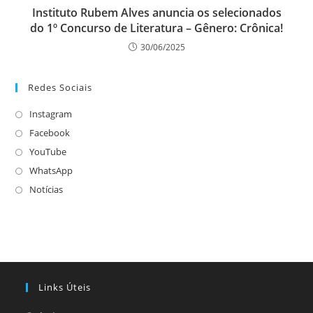
Instituto Rubem Alves anuncia os selecionados
do 1º Concurso de Literatura – Gênero: Crônica!
30/06/2025
Redes Sociais
Instagram
Abre
em
Facebook
Abre
uma
em
YouTube
Abre
nova
uma
em
WhatsApp
Abre
aba
nova
uma
em
Notícias
Abre
aba
nova
uma
em
aba
nova
uma
aba
nova
aba
Links Úteis