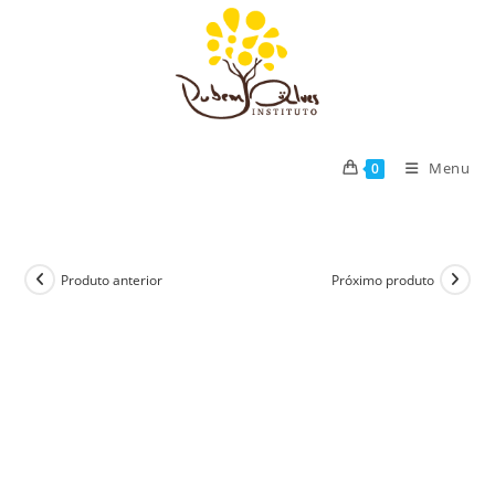
Ir
para
o
conteúdo
Menu
0
Produto anterior
Próximo produto