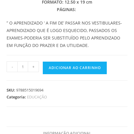
FORMATO: 12.50 x 19 cm
PÁGINAS:
” O APRENDIZADO ‘ A FIM DE’ PASSAR NOS VESTIBULARES-
APRENDIZADO QUE É LOGO ESQUECIDO, PASSADOS OS
EXAMES-PODERIA SER SUBSTITUÍDO PELO APRENDIZADO
EM FUNÇÃO DO PRAZER E DA UTILIDADE.
FILOSOFIA
-
+
ADICIONAR AO CARRINHO
DA
CIÊNCIA
quantidade
SKU:
9788515019694
Categoria:
EDUCAÇÃO
INFORMAÇÃO ADICIONAL