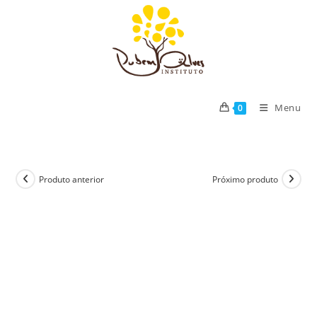
Ir
para
o
conteúdo
Menu
0
Produto anterior
Próximo produto