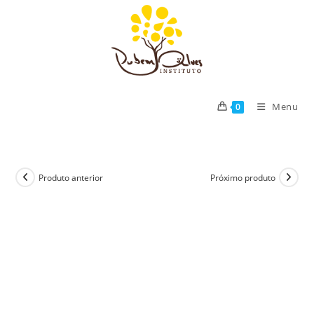
Ir
para
o
conteúdo
Menu
0
Produto anterior
Próximo produto