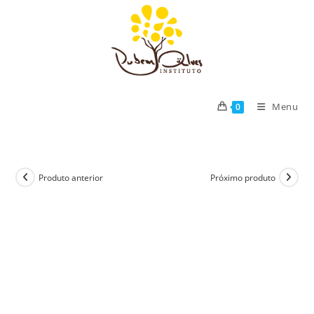
Ir
para
o
conteúdo
Menu
0
Produto anterior
Próximo produto