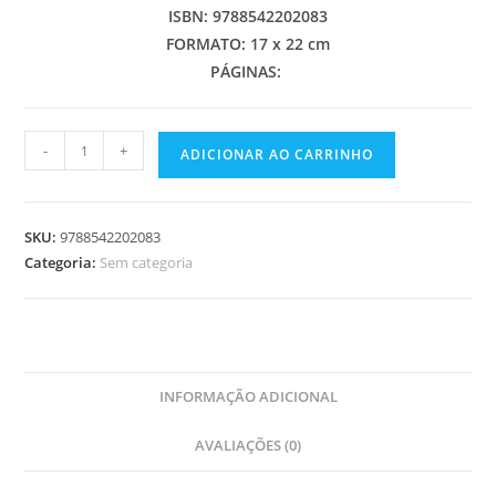
ISBN: 9788542202083
FORMATO: 17 x 22 cm
PÁGINAS:
PERGUNTARAM-
-
+
ADICIONAR AO CARRINHO
ME
SE
ACREDITO
SKU:
9788542202083
EM
Categoria:
Sem categoria
DEUS
quantidade
INFORMAÇÃO ADICIONAL
AVALIAÇÕES (0)